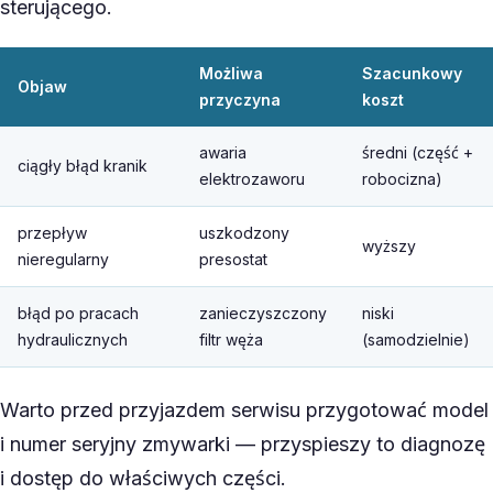
sterującego.
Możliwa
Szacunkowy
Objaw
przyczyna
koszt
awaria
średni (część +
ciągły błąd kranik
elektrozaworu
robocizna)
przepływ
uszkodzony
wyższy
nieregularny
presostat
błąd po pracach
zanieczyszczony
niski
hydraulicznych
filtr węża
(samodzielnie)
Warto przed przyjazdem serwisu przygotować model
i numer seryjny zmywarki — przyspieszy to diagnozę
i dostęp do właściwych części.