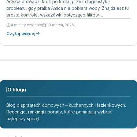
Artykuł prowadzi krok po kroku przez diagnostykę
problemu, gdy pralka Amica nie pobiera wody. Znajdziesz tu
proste kontrole, wskazówki dotyczące filtrów,
elektrozaworu, interpretację kodów…
4 minuty czytania
30 marca, 2026
Czytaj więcej
O blogu
Blog o sprzętach domowych – kuchennych i łazienkowych.
Recenzje, rankingi i porady, które pomagają wybrać
najlepszy sprzęt.