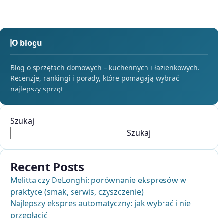
O blogu
Blog o sprzętach domowych – kuchennych i łazienkowych.
Recenzje, rankingi i porady, które pomagają wybrać
najlepszy sprzęt.
Szukaj
Szukaj
Recent Posts
Melitta czy DeLonghi: porównanie ekspresów w
praktyce (smak, serwis, czyszczenie)
Najlepszy ekspres automatyczny: jak wybrać i nie
przepłacić