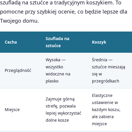
szufladą na sztućce a tradycyjnym koszykiem. To
pomocne przy szybkiej ocenie, co będzie lepsze dla
Twojego domu.
Szuflada na
Cecha
Koszyk
sztućce
Wysoka —
Średnia —
wszystko
sztućce mieszają
Przeglądność
widoczne na
się w
płasko
przegródkach
Elastyczne
Zajmuje górną
ustawienie w
strefę, pozwala
Miejsce
każdym koszu,
lepiej wykorzystać
ale zabiera
dolne kosze
miejsce