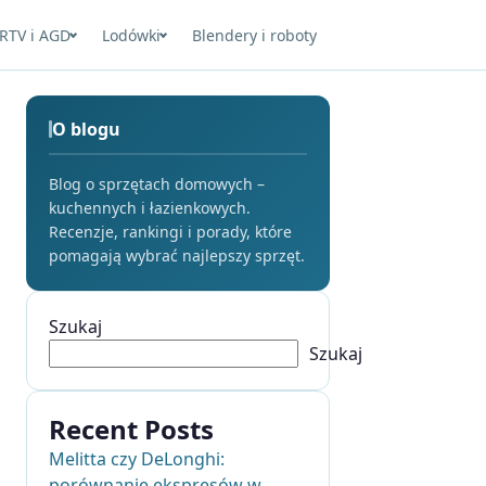
RTV i AGD
Lodówki
Blendery i roboty
O blogu
Blog o sprzętach domowych –
kuchennych i łazienkowych.
Recenzje, rankingi i porady, które
pomagają wybrać najlepszy sprzęt.
Szukaj
Szukaj
Recent Posts
Melitta czy DeLonghi:
porównanie ekspresów w