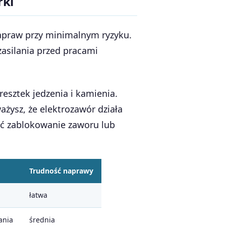
rki
 napraw przy minimalnym ryzyku.
zasilania przed pracami
resztek jedzenia i kamienia.
ażysz, że elektrozawór działa
być zablokowanie zaworu lub
Trudność naprawy
łatwa
ania
średnia