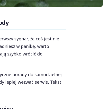
ody
rwszy sygnał, że coś jest nie
adniesz w panikę, warto
lają szybko wrócić do
ktyczne porady do samodzielnej
dy lepiej wezwać serwis. Tekst
rwisu