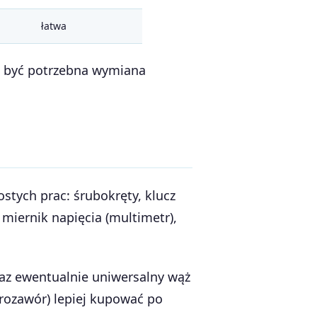
łatwa
e być potrzebna wymiana
tych prac: śrubokręty, klucz
 miernik napięcia (multimetr),
raz ewentualnie uniwersalny wąż
rozawór) lepiej kupować po